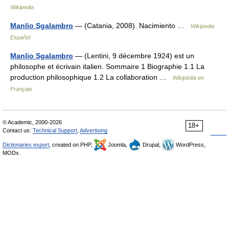
Wikipedia
Manlio Sgalambro
— (Catania, 2008). Nacimiento …
Wikipedia
Español
Manlio Sgalambro
— (Lentini, 9 décembre 1924) est un
philosophe et écrivain italien. Sommaire 1 Biographie 1.1 La
production philosophique 1.2 La collaboration …
Wikipédia en
Français
© Academic, 2000-2026
18+
Contact us:
Technical Support
,
Advertising
Dictionaries export
, created on PHP,
Joomla,
Drupal,
WordPress,
MODx.