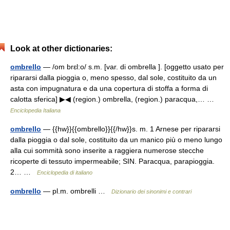
Look at other dictionaries:
ombrello
— /om brɛl:o/ s.m. [var. di ombrella ]. [oggetto usato per
ripararsi dalla pioggia o, meno spesso, dal sole, costituito da un
asta con impugnatura e da una copertura di stoffa a forma di
calotta sferica] ▶◀ (region.) ombrella, (region.) paracqua,… …
Enciclopedia Italiana
ombrello
— {{hw}}{{ombrello}}{{/hw}}s. m. 1 Arnese per ripararsi
dalla pioggia o dal sole, costituito da un manico più o meno lungo
alla cui sommità sono inserite a raggiera numerose stecche
ricoperte di tessuto impermeabile; SIN. Paracqua, parapioggia.
2… …
Enciclopedia di italiano
ombrello
— pl.m. ombrelli …
Dizionario dei sinonimi e contrari