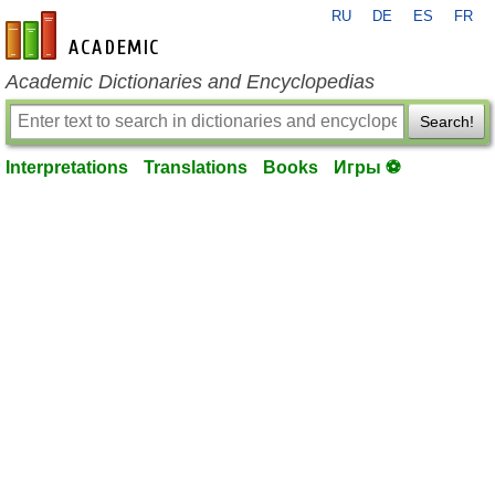
RU
DE
ES
FR
en-academic.com
Academic Dictionaries and Encyclopedias
Search!
Interpretations
Translations
Books
Игры ⚽