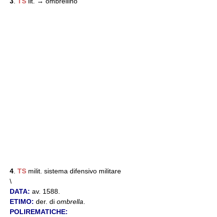
3
.
TS
lit. → ombrellino
4
.
TS
milit. sistema difensivo militare
\
DATA:
av. 1588.
ETIMO:
der. di
ombrella
.
POLIREMATICHE: