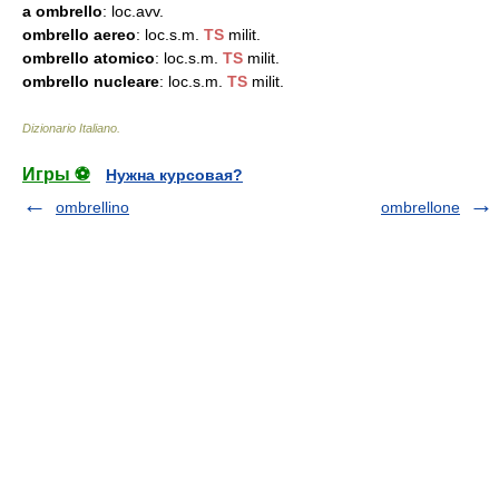
a ombrello
: loc.avv.
ombrello aereo
: loc.s.m.
TS
milit.
ombrello atomico
: loc.s.m.
TS
milit.
ombrello nucleare
: loc.s.m.
TS
milit.
Dizionario Italiano
.
Игры ⚽
Нужна курсовая?
ombrellino
ombrellone