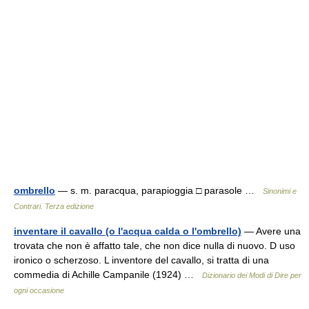
ombrello
— s. m. paracqua, parapioggia □ parasole …
Sinonimi e
Contrari. Terza edizione
inventare il cavallo (o l'acqua calda o l'ombrello)
— Avere una
trovata che non è affatto tale, che non dice nulla di nuovo. D uso
ironico o scherzoso. L inventore del cavallo, si tratta di una
commedia di Achille Campanile (1924) …
Dizionario dei Modi di Dire per
ogni occasione