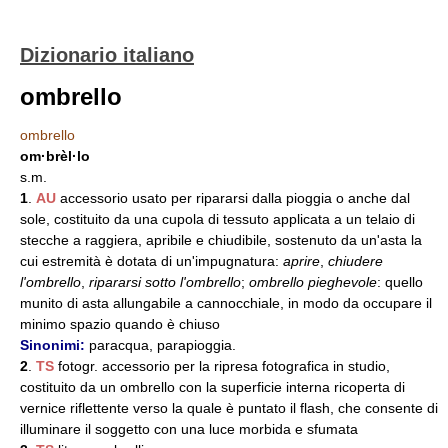
Dizionario italiano
ombrello
ombrello
om·brèl·lo
s.m.
1
.
AU
accessorio usato per ripararsi dalla pioggia o anche dal
sole, costituito da una cupola di tessuto applicata a un telaio di
stecche a raggiera, apribile e chiudibile, sostenuto da un'asta la
cui estremità è dotata di un'impugnatura:
aprire
,
chiudere
l'ombrello
,
ripararsi sotto l'ombrello
;
ombrello pieghevole
: quello
munito di asta allungabile a cannocchiale, in modo da occupare il
minimo spazio quando è chiuso
Sinonimi:
paracqua, parapioggia.
2
.
TS
fotogr. accessorio per la ripresa fotografica in studio,
costituito da un ombrello con la superficie interna ricoperta di
vernice riflettente verso la quale è puntato il flash, che consente di
illuminare il soggetto con una luce morbida e sfumata